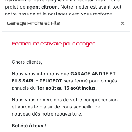
projet de
agent citroen
. Notre métier est avant tout
notre passion et le partager avec vous renforce
encore plus notre désir de réussir. Toute notre équipe
×
Garage André et Fils
est qualifiée et travaille avec propreté et rigueur.
Fermeture estivale pour congés
EN SAVOIR PLUS
Chers clients,
Nous vous informons que
GARAGE ANDRE ET
FILS SARL - PEUGEOT
sera fermé pour congés
Contactez nous
annuels du
1er août au 15 août inclus
.
Nous vous remercions de votre compréhension
et aurons le plaisir de vous accueillir de
nouveau dès notre réouverture.
Bel été à tous !