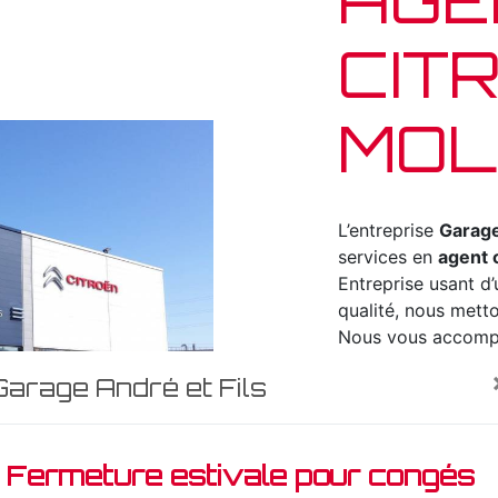
CIT
MOL
L’entreprise
Garage
services en
agent 
Entreprise usant d’
qualité, nous metto
Nous vous accompa
agent citroen
et s
Garage André et Fils
vous habitez à
Mo
disposition pour v
nécessaires à votr
Fermeture estivale pour congés
est avant tout not
renforce encore plu