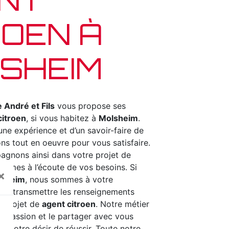
ROEN À
SHEIM
 André et Fils
vous propose ses
citroen
, si vous habitez à
Molsheim
.
une expérience et d’un savoir-faire de
ns tout en oeuvre pour vous satisfaire.
gnons ainsi dans votre projet de
ommes à l’écoute de vos besoins. Si
×
lsheim
, nous sommes à votre
ous transmettre les renseignements
e projet de
agent citroen
. Notre métier
re passion et le partager avec vous
s notre désir de réussir. Toute notre