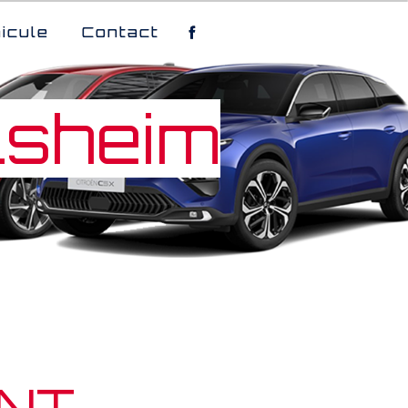
icule
Contact
lsheim
NT