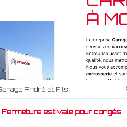
À M
L’entreprise
Garage
services en
carros
Entreprise usant d’
qualité, nous metto
Nous vous accompa
carrosserie
et som
habitez à
Molshei
pour vous transmet
Garage André et Fils
votre projet de
car
notre passion et l
plus notre désir de
Fermeture estivale pour congés
et travaille avec pr