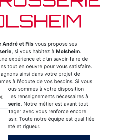
OLSHEIM
 André et Fils
vous propose ses
serie
, si vous habitez à
Molsheim
.
une expérience et d’un savoir-faire de
ns tout en oeuvre pour vous satisfaire.
gnons ainsi dans votre projet de
mes à l’écoute de vos besoins. Si vous
m
, nous sommes à votre disposition
×
tre les renseignements nécessaires à
rosserie
. Notre métier est avant tout
e partager avec vous renforce encore
 réussir. Toute notre équipe est qualifiée
opreté et rigueur.