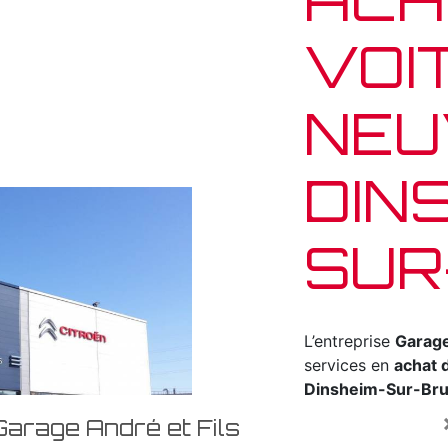
VOI
NEU
DIN
SUR
L’entreprise
Garage
services en
achat 
Dinsheim-Sur-Br
et d’un savoir-fair
Garage André et Fils
oeuvre pour vous 