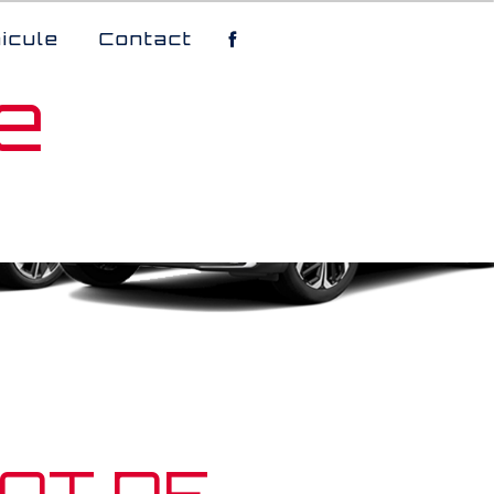
icule
Contact
e
AT DE