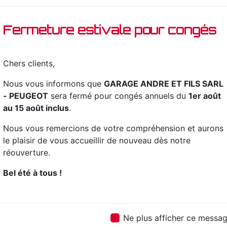
ainsi dans votre p
sommes à l’écoute 
Fermeture estivale pour congés
Dinsheim-Sur-Br
pour vous transmet
votre projet de
ach
Chers clients,
avant tout notre p
encore plus notre d
Nous vous informons que
GARAGE ANDRE ET FILS SARL
qualifiée et travail
- PEUGEOT
sera fermé pour congés annuels du
1er août
au 15 août inclus
.
Nous vous remercions de votre compréhension et aurons
le plaisir de vous accueillir de nouveau dès notre
réouverture.
Bel été à tous !
Ne plus afficher ce messa