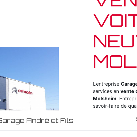
VOI
NEU
MOL
L’entreprise
Garage
services en
vente 
Molsheim
. Entrepr
savoir-faire de qu
vous satisfaire. N
Garage André et Fils
projet de
vente de
vos besoins. Si vo
votre disposition 