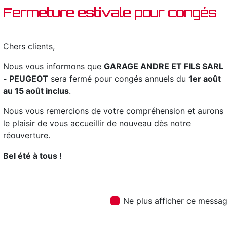
renseignements néc
Fermeture estivale pour congés
voiture neuve
. No
et le partager ave
de réussir. Toute no
Chers clients,
avec propreté et ri
Nous vous informons que
GARAGE ANDRE ET FILS SARL
- PEUGEOT
sera fermé pour congés annuels du
1er août
au 15 août inclus
.
Nous vous remercions de votre compréhension et aurons
le plaisir de vous accueillir de nouveau dès notre
réouverture.
Bel été à tous !
Contactez nous
Ne plus afficher ce messa