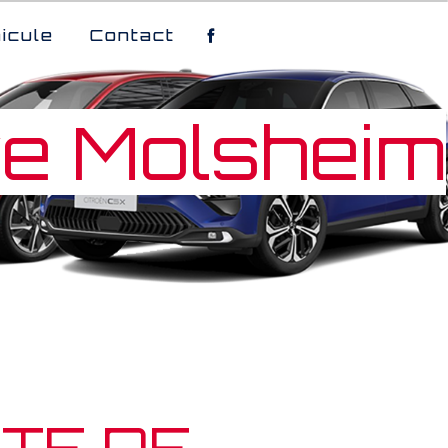
icule
Contact
ve Molsheim
TE DE