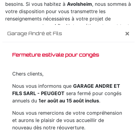
besoins. Si vous habitez à
Avolsheim
, nous sommes à
votre disposition pour vous transmettre les
renseignements nécessaires à votre projet de
remorquage automobile
. Notre métier est avant tout
×
Garage André et Fils
notre passion et le partager avec vous renforce
encore plus notre désir de réussir. Toute notre équipe
est qualifiée et travaille avec propreté et rigueur.
Fermeture estivale pour congés
EN SAVOIR PLUS
Chers clients,
Nous vous informons que
GARAGE ANDRE ET
FILS SARL - PEUGEOT
sera fermé pour congés
annuels du
1er août au 15 août inclus
.
Contactez nous
Nous vous remercions de votre compréhension
et aurons le plaisir de vous accueillir de
nouveau dès notre réouverture.