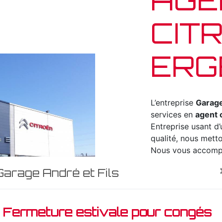
CIT
ERG
L’entreprise
Garage
services en
agent 
Entreprise usant d’
qualité, nous metto
Nous vous accompa
agent citroen
et s
Garage André et Fils
vous habitez à
Erg
disposition pour v
nécessaires à votr
Fermeture estivale pour congés
est avant tout not
renforce encore plu