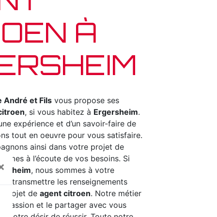
ROEN À
ERSHEIM
 André et Fils
vous propose ses
citroen
, si vous habitez à
Ergersheim
.
une expérience et d’un savoir-faire de
ns tout en oeuvre pour vous satisfaire.
gnons ainsi dans votre projet de
ommes à l’écoute de vos besoins. Si
×
ersheim
, nous sommes à votre
ous transmettre les renseignements
e projet de
agent citroen
. Notre métier
re passion et le partager avec vous
s notre désir de réussir. Toute notre