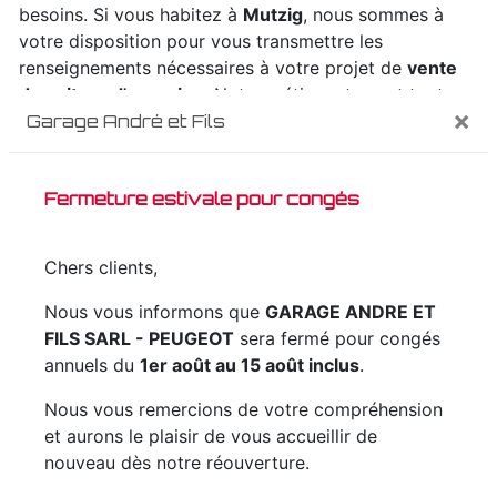
besoins. Si vous habitez à
Mutzig
, nous sommes à
votre disposition pour vous transmettre les
renseignements nécessaires à votre projet de
vente
de voiture d'occasion
. Notre métier est avant tout
×
Garage André et Fils
notre passion et le partager avec vous renforce
encore plus notre désir de réussir. Toute notre équipe
est qualifiée et travaille avec propreté et rigueur.
Fermeture estivale pour congés
EN SAVOIR PLUS
Chers clients,
Nous vous informons que
GARAGE ANDRE ET
FILS SARL - PEUGEOT
sera fermé pour congés
annuels du
1er août au 15 août inclus
.
Contactez nous
Nous vous remercions de votre compréhension
et aurons le plaisir de vous accueillir de
nouveau dès notre réouverture.