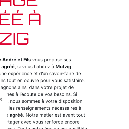
ÉÉ À
ZIG
 André et Fils
vous propose ses
 agréé
, si vous habitez à
Mutzig
.
une expérience et d’un savoir-faire de
ns tout en oeuvre pour vous satisfaire.
gnons ainsi dans votre projet de
ommes à l’écoute de vos besoins. Si
×
zig
, nous sommes à votre disposition
tre les renseignements nécessaires à
rage agréé
. Notre métier est avant tout
e partager avec vous renforce encore
 réussir. Toute notre équipe est qualifiée