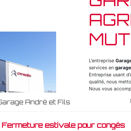
AGR
MUT
L’entreprise
Garage
services en
garage
Entreprise usant d’
qualité, nous metto
Nous vous accompa
garage agréé
et s
Garage André et Fils
vous habitez à
Mut
pour vous transmet
votre projet de
ga
Fermeture estivale pour congés
notre passion et l
plus notre désir de