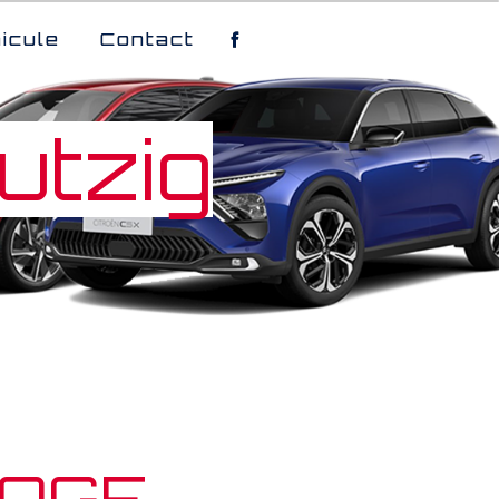
icule
Contact
utzig
AGE