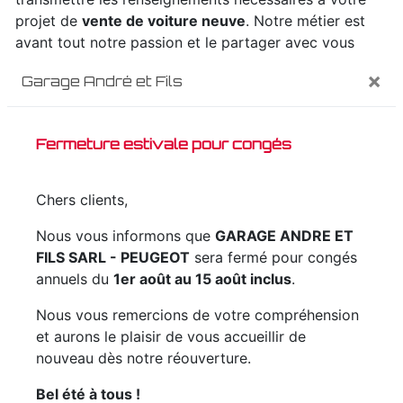
projet de
vente de voiture neuve
. Notre métier est
avant tout notre passion et le partager avec vous
renforce encore plus notre désir de réussir. Toute
×
Garage André et Fils
notre équipe est qualifiée et travaille avec propreté et
rigueur.
Fermeture estivale pour congés
EN SAVOIR PLUS
Chers clients,
Nous vous informons que
GARAGE ANDRE ET
FILS SARL - PEUGEOT
sera fermé pour congés
Contactez nous
annuels du
1er août au 15 août inclus
.
Nous vous remercions de votre compréhension
et aurons le plaisir de vous accueillir de
nouveau dès notre réouverture.
Bel été à tous !