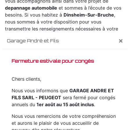
vous accompagnons ainsi dans votre projet de
depannage automobile
et sommes à l’écoute de vos
besoins. Si vous habitez à
Dinsheim-Sur-Bruche
,
nous sommes à votre disposition pour vous
transmettre les renseignements nécessaires à votre
projet de
depannage automobile
. Notre métier est
×
Garage André et Fils
avant tout notre passion et le partager avec vous
renforce encore plus notre désir de réussir. Toute
notre équipe est qualifiée et travaille avec propreté et
Fermeture estivale pour congés
rigueur.
Chers clients,
EN SAVOIR PLUS
Nous vous informons que
GARAGE ANDRE ET
FILS SARL - PEUGEOT
sera fermé pour congés
annuels du
1er août au 15 août inclus
.
Contactez nous
Nous vous remercions de votre compréhension
et aurons le plaisir de vous accueillir de
nouveau dès notre réouverture.