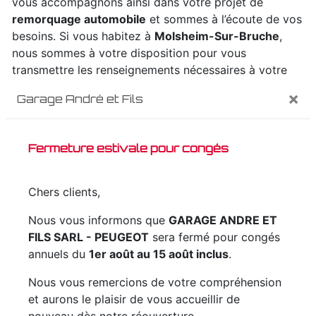
vous accompagnons ainsi dans votre projet de
remorquage automobile
et sommes à l’écoute de vos
besoins. Si vous habitez à
Molsheim-Sur-Bruche
,
nous sommes à votre disposition pour vous
transmettre les renseignements nécessaires à votre
projet de
remorquage automobile
. Notre métier est
×
Garage André et Fils
avant tout notre passion et le partager avec vous
renforce encore plus notre désir de réussir. Toute
notre équipe est qualifiée et travaille avec propreté et
Fermeture estivale pour congés
rigueur.
Chers clients,
EN SAVOIR PLUS
Nous vous informons que
GARAGE ANDRE ET
FILS SARL - PEUGEOT
sera fermé pour congés
annuels du
1er août au 15 août inclus
.
Contactez nous
Nous vous remercions de votre compréhension
et aurons le plaisir de vous accueillir de
nouveau dès notre réouverture.