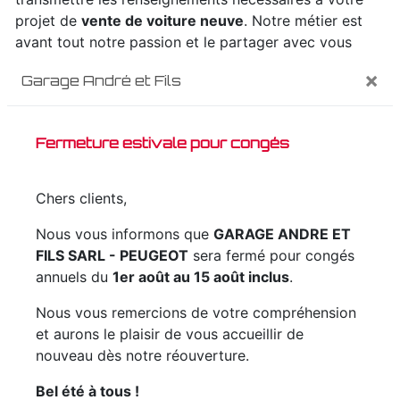
projet de
vente de voiture neuve
. Notre métier est
avant tout notre passion et le partager avec vous
renforce encore plus notre désir de réussir. Toute
×
Garage André et Fils
notre équipe est qualifiée et travaille avec propreté et
rigueur.
Fermeture estivale pour congés
EN SAVOIR PLUS
Chers clients,
Nous vous informons que
GARAGE ANDRE ET
FILS SARL - PEUGEOT
sera fermé pour congés
Contactez nous
annuels du
1er août au 15 août inclus
.
Nous vous remercions de votre compréhension
et aurons le plaisir de vous accueillir de
nouveau dès notre réouverture.
Bel été à tous !