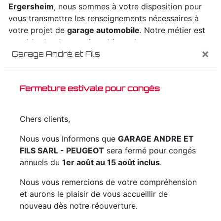
Ergersheim
, nous sommes à votre disposition pour
vous transmettre les renseignements nécessaires à
votre projet de
garage automobile
. Notre métier est
avant tout notre passion et le partager avec vous
×
Garage André et Fils
renforce encore plus notre désir de réussir. Toute
notre équipe est qualifiée et travaille avec propreté et
rigueur.
Fermeture estivale pour congés
EN SAVOIR PLUS
Chers clients,
Nous vous informons que
GARAGE ANDRE ET
FILS SARL - PEUGEOT
sera fermé pour congés
annuels du
1er août au 15 août inclus
.
Contactez nous
Nous vous remercions de votre compréhension
et aurons le plaisir de vous accueillir de
nouveau dès notre réouverture.