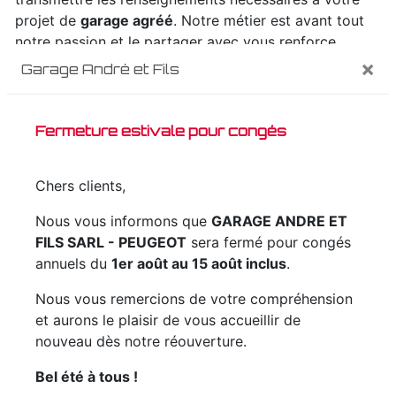
projet de
garage agréé
. Notre métier est avant tout
notre passion et le partager avec vous renforce
encore plus notre désir de réussir. Toute notre équipe
×
Garage André et Fils
est qualifiée et travaille avec propreté et rigueur.
Fermeture estivale pour congés
EN SAVOIR PLUS
Chers clients,
Nous vous informons que
GARAGE ANDRE ET
FILS SARL - PEUGEOT
sera fermé pour congés
Contactez nous
annuels du
1er août au 15 août inclus
.
Nous vous remercions de votre compréhension
et aurons le plaisir de vous accueillir de
nouveau dès notre réouverture.
Bel été à tous !